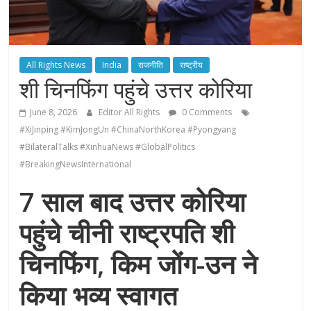
All Rights News
India
राजनीति
राष्ट्रीय
शी चिनफिंग पहुंचे उत्तर कोरिया
June 8, 2026
Editor All Rights
0 Comments
#XiJinping #KimJongUn #ChinaNorthKorea #Pyongyang
#BilateralTalks #XinhuaNews #GlobalPolitics
#BreakingNewsInternational
7 साल बाद उत्तर कोरिया
पहुंचे चीनी राष्ट्रपति शी
चिनफिंग, किम जोंग-उन ने
किया भव्य स्वागत