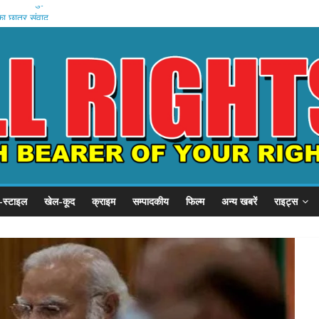
, SSP से गुहार
का छात्र संवाद
ें बहन को कैद
जवी शुरू
बड़ा प्रदर्शन
-स्टाइल
खेल-कूद
क्राइम
सम्पादकीय
फिल्म
अन्य खबरें
राइट्स