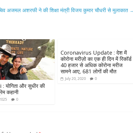
सचिव अजमल अशरफी ने की शिक्षा मंत्री विजय कुमार चौधरी से मुलाकात
Coronavirus Update : देश में
कोरोना मरीज़ो का एक ही दिन में रिकॉर्ड
All Rights News
40 हजार से अधिक कोरोना मरीज
Bareilly
Uttar
सामने आए, 681 लोगों की मौत
Pradesh
राजनीति
हॉट राजनीतिक
समाजवादी पार्टी ने किया महंगाई के
July 20, 2020
0
 योगिता और सुधीर की
खिलाफ प्रदर्शन
्रेम कहानी
August 4, 2021
Editor All Rights
0
 2025
0