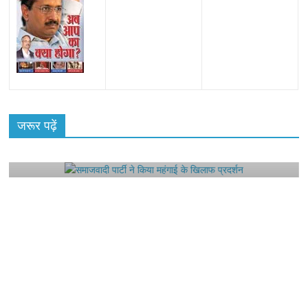
All Rights News
Bareilly
Uttar Pradesh
राजनीति
हॉट
राजनीतिक
जरूर पढ़ें
समाजवादी पार्टी ने किया महंगाई के खिलाफ प्रदर्शन
August 4, 2021
Editor All Rights
0