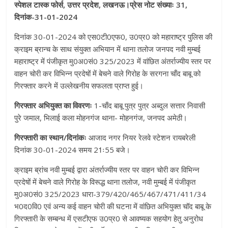
स्पेशल टास्क फोर्स, उत्तर प्रदेश, लखनऊ।प्रेस नोट संख्याः 31,
दिनांक-31-01-2024
दिनांक 30-01-2024 को एस0टी0एफ0, उ0प्र0 को महाराष्ट्र पुलिस की
क्राइम ब्रान्च के साथ संयुक्त अभियान में थाना तलोज जनपद नवी मुम्बई
महाराष्ट्र में पंजीकृत मु0अ0सं0 325/2023 में वांछित अंतर्राज्यीय स्तर पर
वाहन चोरी कर विभिन्न प्रदेषों में बेचने वाले गिरोह के सरगना चाँद बाबू को
गिरफ्तार करने में उल्लेखनीय सफलता प्राप्त हुई।
गिरफ्तार अभियुक्त का विवरणः
1-चाँद बाबू पुत्र पुत्र अब्दुल सत्तार निवासी
पुरे जमाल, भिलाई कला मोहनगंज थाना- मोहनगंज, जनपद अमेठी।
गिरफ्तारी का स्थान/दिनांकः
आजाद नगर नियर रेलवे स्टेशन रायबरेली
दिनांक 30-01-2024 समय 21ः55 बजे।
क्राइम ब्रांच नवी मुम्बई द्वारा अंतर्राज्यीय स्तर पर वाहन चोरी कर विभिन्न
प्रदेषों में बेचने वाले गिरोह के विरूद्ध थाना तलोज, नवी मुम्बई में पंजीकृत
मु0अ0सं0 325/2023 धारा-379/420/465/467/471/411/34
भ0द0वि0 एवं अन्य कई वाहन चोरी की घटना में वांछित अभियुक्त चॉद बाबू के
गिरफ्तारी के सम्बन्ध में एसटीएफ उ0प्र0 से आवष्यक सहयोग हेतु अनुरोध