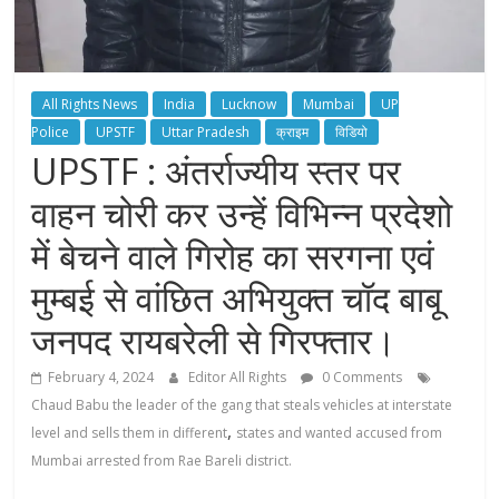
All Rights News
India
Lucknow
Mumbai
UP
Police
UPSTF
Uttar Pradesh
क्राइम
विडियो
UPSTF : अंतर्राज्यीय स्तर पर
वाहन चोरी कर उन्हें विभिन्न प्रदेशो
में बेचने वाले गिरोह का सरगना एवं
मुम्बई से वांछित अभियुक्त चॉद बाबू
जनपद रायबरेली से गिरफ्तार।
February 4, 2024
Editor All Rights
0 Comments
Chaud Babu the leader of the gang that steals vehicles at interstate
,
level and sells them in different
states and wanted accused from
Mumbai arrested from Rae Bareli district.