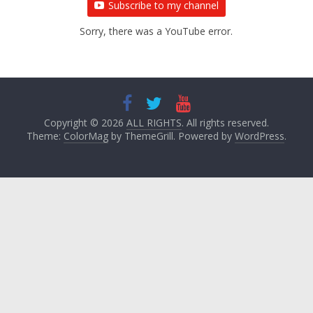
Subscribe to my channel
Sorry, there was a YouTube error.
Copyright © 2026
ALL RIGHTS
. All rights reserved.
Theme:
ColorMag
by ThemeGrill. Powered by
WordPress
.