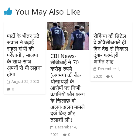
You May Also Like
पार्टी के भीतर उठे
रोहिंग्या की डिटेल
सवाल ने बढ़ाई
दे ओवैसीअगले ही
राहुल गांधी की
दिन देश से निकाल
परेशानी , भाजपा
दूंगा- गृहमंत्री
CBI News-
के साथ-साथ
अमित शाह
सीबीआई ने 70
अपनों से भी लड़ना
करोड़ रुपये
December 1,
होगा
(लगभग) की बैंक
2020
0
धोखाधड़ी के
August 25, 2020
आरोपों पर निजी
0
कंपनियों और अन्य
के ख़िलाफ़ दो
अलग-अलग मामले
दर्ज किए और
तलाशी ली !
December 4,
2021
0