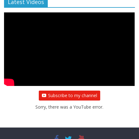
Latest Videos
All Rights News
Bareilly
Uttar Pradesh
राजनीति
हॉट
राजनीतिक
प्रथम आगमन पर नवनियुक्त प्रदेश उपाध्यक्ष सोनू
बाल्मीकि का किया गया स्वागत
August 6, 2021
Editor All Rights
0
Subscribe to my channel
Sorry, there was a YouTube error.