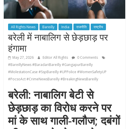
All Rights News
Bareilly
India
राजनीति
राष्ट्रीय
बरेली में नाबालिग से छेड़छाड़ पर
हंगामा
May 27, 2026
Editor All Rights
0 Comments
#BareillyNews #BaradariBareilly #GangapurBareilly
#MolestationCase #SspBareilly #UPPolice #WomenSafetyUP
#PocsoAct #CrimeNewsBareilly #BreakingNewsBareilly
बरेली: नाबालिग बेटी से
छेड़छाड़ का विरोध करने पर
मां के साथ गाली-गलौज; दबंगों