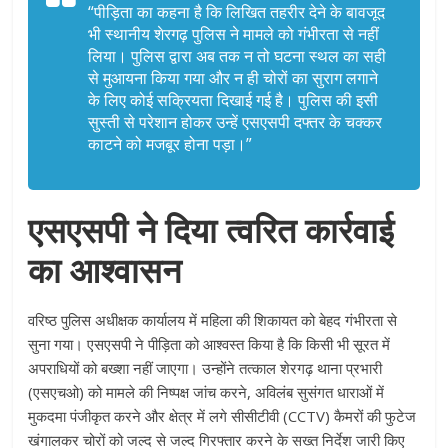
“पीड़िता का कहना है कि लिखित तहरीर देने के बावजूद
भी स्थानीय शेरगढ़ पुलिस ने मामले को गंभीरता से नहीं
लिया। पुलिस द्वारा अब तक न तो घटना स्थल का सही
से मुआयना किया गया और न ही चोरों का सुराग लगाने
के लिए कोई सक्रियता दिखाई गई है। पुलिस की इसी
सुस्ती से परेशान होकर उन्हें एसएसपी दफ्तर के चक्कर
काटने को मजबूर होना पड़ा।”
एसएसपी ने दिया त्वरित कार्रवाई
का आश्वासन
वरिष्ठ पुलिस अधीक्षक कार्यालय में महिला की शिकायत को बेहद गंभीरता से
सुना गया। एसएसपी ने पीड़िता को आश्वस्त किया है कि किसी भी सूरत में
अपराधियों को बख्शा नहीं जाएगा। उन्होंने तत्काल शेरगढ़ थाना प्रभारी
(एसएचओ) को मामले की निष्पक्ष जांच करने, अविलंब सुसंगत धाराओं में
मुकदमा पंजीकृत करने और क्षेत्र में लगे सीसीटीवी (CCTV) कैमरों की फुटेज
खंगालकर चोरों को जल्द से जल्द गिरफ्तार करने के सख्त निर्देश जारी किए