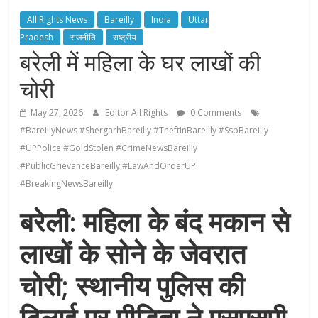
All Rights News
Bareilly
India
Uttar
Pradesh
राजनीति
राष्ट्रीय
बरेली में महिला के घर लाखों की
चोरी
May 27, 2026
Editor All Rights
0 Comments
#BareillyNews #ShergarhBareilly #TheftInBareilly #SspBareilly
#UPPolice #GoldStolen #CrimeNewsBareilly
#PublicGrievanceBareilly #LawAndOrderUP
#BreakingNewsBareilly
बरेली: महिला के बंद मकान से
लाखों के सोने के जेवरात
चोरी; स्थानीय पुलिस की
ढिलाई पर पीड़िता ने एसएसपी