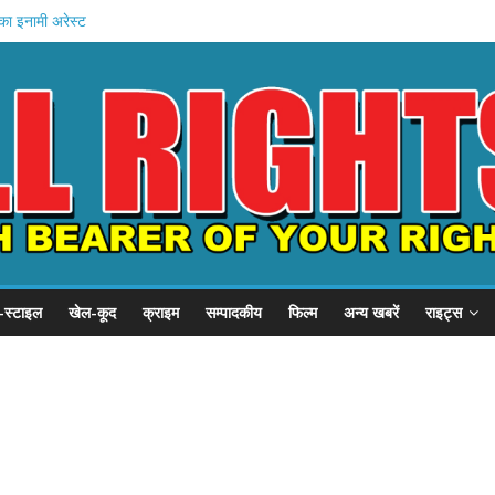
का इनामी अरेस्ट
चे खादी मॉल
न की शुरुआत
होस्टल दौरा
 21 हजार करोड़
-स्टाइल
खेल-कूद
क्राइम
सम्पादकीय
फिल्म
अन्य खबरें
राइट्स