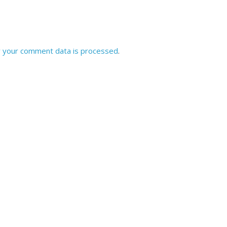
 your comment data is processed
.
All Rights News
Bareilly
Uttar
Pradesh
राजनीति
हॉट राजनीतिक
समाजवादी पार्टी ने किया महंगाई के
खिलाफ प्रदर्शन
August 4, 2021
Editor All Rights
0