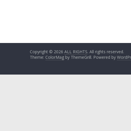
Copyright © 2026
ALL RIGHTS
. All rights reserved.
Theme:
ColorMag
by ThemeGrill. Powered by
WordPr