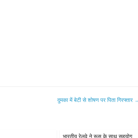
All Rights News
Bareilly
Uttar
Pradesh
राजनीति
हॉट राजनीतिक
समाजवादी पार्टी ने किया महंगाई के
खिलाफ प्रदर्शन
दुमका में बेटी से शोषण पर पिता गिरफ्तार
August 4, 2021
Editor All Rights
0
भारतीय रेलवे ने रूस के साथ सहयोग