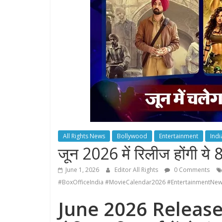
All Rights News
Bollywood
Entertainment
Indi
जून 2026 में रिलीज होंगी ये 8 
June 1, 2026
Editor All Rights
0 Comments
#BoxOfficeIndia #MovieCalendar2026 #EntertainmentN
June 2026 Releases: गर्