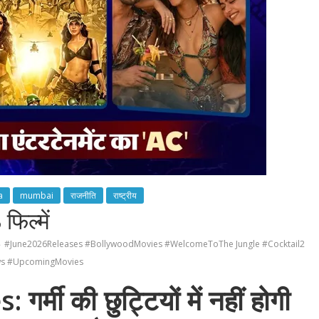
a
mumbai
राजनीति
राष्ट्रीय
फिल्में
#June2026Releases #BollywoodMovies #WelcomeToThe Jungle #Cocktail2
ews #UpcomingMovies
मी की छुट्टियों में नहीं होगी