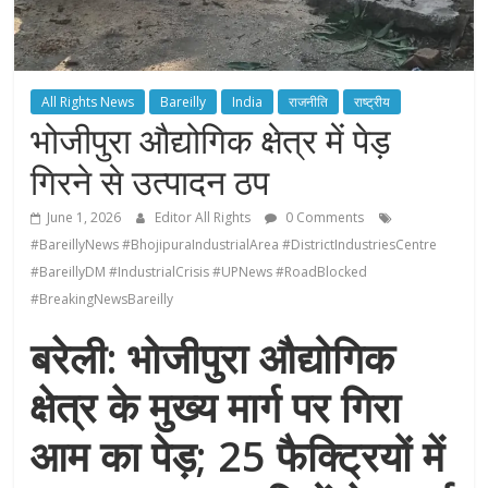
All Rights News
Bareilly
India
राजनीति
राष्ट्रीय
भोजीपुरा औद्योगिक क्षेत्र में पेड़
गिरने से उत्पादन ठप
June 1, 2026
Editor All Rights
0 Comments
#BareillyNews #BhojipuraIndustrialArea #DistrictIndustriesCentre
#BareillyDM #IndustrialCrisis #UPNews #RoadBlocked
#BreakingNewsBareilly
बरेली: भोजीपुरा औद्योगिक
क्षेत्र के मुख्य मार्ग पर गिरा
आम का पेड़; 25 फैक्ट्रियों में