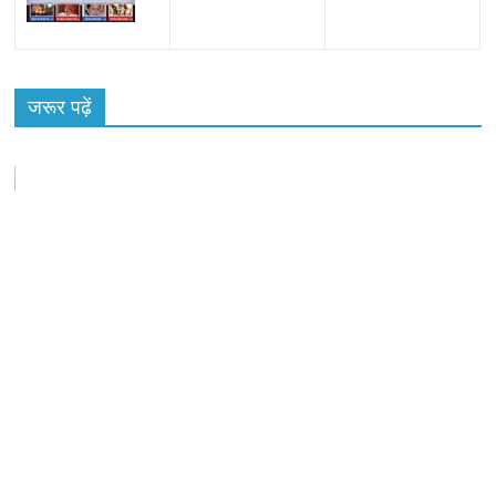
All Rights News
Bareilly
Uttar Pradesh
राजनीति
हॉट
राजनीतिक
जरूर पढ़ें
समाजवादी पार्टी ने किया महंगाई के खिलाफ प्रदर्शन
August 4, 2021
Editor All Rights
0