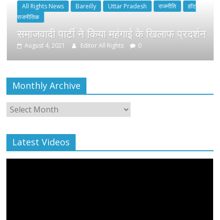
Monthly Archive
Monthly
Archive
Latest Videos