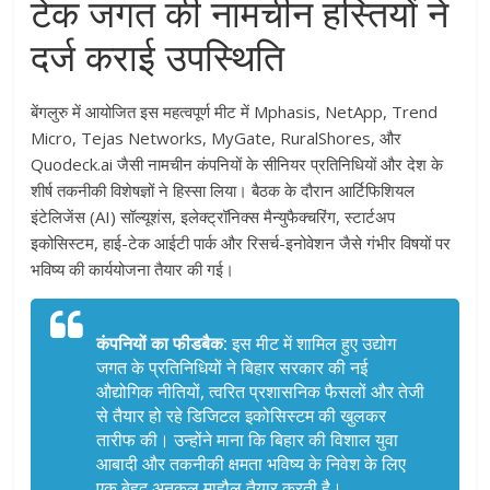
टेक जगत की नामचीन हस्तियों ने
दर्ज कराई उपस्थिति
बेंगलुरु में आयोजित इस महत्वपूर्ण मीट में Mphasis, NetApp, Trend
Micro, Tejas Networks, MyGate, RuralShores, और
Quodeck.ai जैसी नामचीन कंपनियों के सीनियर प्रतिनिधियों और देश के
शीर्ष तकनीकी विशेषज्ञों ने हिस्सा लिया। बैठक के दौरान आर्टिफिशियल
इंटेलिजेंस (AI) सॉल्यूशंस, इलेक्ट्रॉनिक्स मैन्युफैक्चरिंग, स्टार्टअप
इकोसिस्टम, हाई-टेक आईटी पार्क और रिसर्च-इनोवेशन जैसे गंभीर विषयों पर
भविष्य की कार्ययोजना तैयार की गई।
कंपनियों का फीडबैक:
इस मीट में शामिल हुए उद्योग
जगत के प्रतिनिधियों ने बिहार सरकार की नई
औद्योगिक नीतियों, त्वरित प्रशासनिक फैसलों और तेजी
से तैयार हो रहे डिजिटल इकोसिस्टम की खुलकर
तारीफ की। उन्होंने माना कि बिहार की विशाल युवा
आबादी और तकनीकी क्षमता भविष्य के निवेश के लिए
एक बेहद अनुकूल माहौल तैयार करती है।