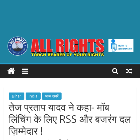
ALL
RIGHTS
Torch
Bihar
India
अन्य खबरें
Bearer
तेज प्रताप यादव ने कहा- मॉब
of
लिंचिंग के लिए RSS और बजरंग दल
your
Rights
ज़िम्मेदार !