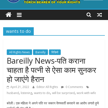
ALL
RIGHTS
wants to do
Torch
Bearer
of
your
All Rights News
Bareilly
विडियो
Rights
Bareilly News-पति कराना
चाहता है पत्नी से ऐसा काम सुनकर
हो जाएंगे हैरान
April 21, 2022
Editor All Rights
0 Comments
,
,
,
,
husband
listening
wants to do
will be surprised
work with wife
बरेली। एक महिला ने अपने पति पर जबरन वैश्यवर्ती करवाने का आरोप लगाते हुये