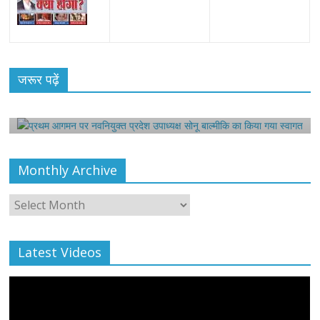
All Rights News
Bareilly
Uttar Pradesh
राजनीति
हॉट
राजनीतिक
प्रथम आगमन पर नवनियुक्त प्रदेश उपाध्यक्ष सोनू
जरूर पढ़ें
बाल्मीकि का किया गया स्वागत
August 6, 2021
Harsh Sahni
0
Monthly Archive
Monthly
Archive
Latest Videos