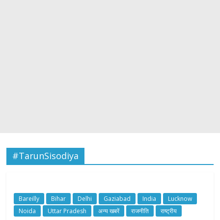
#TarunSisodiya
Bareilly
Bihar
Delhi
Gaziabad
India
Lucknow
Noida
Uttar Pradesh
अन्य खबरें
राजनीति
राष्ट्रीय