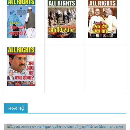
All Rights News
Bareilly
Uttar Pradesh
राजनीति
हॉट
राजनीतिक
प्रथम आगमन पर नवनियुक्त प्रदेश उपाध्यक्ष सोनू
जरूर पढ़ें
बाल्मीकि का किया गया स्वागत
August 6, 2021
Harsh Sahni
0