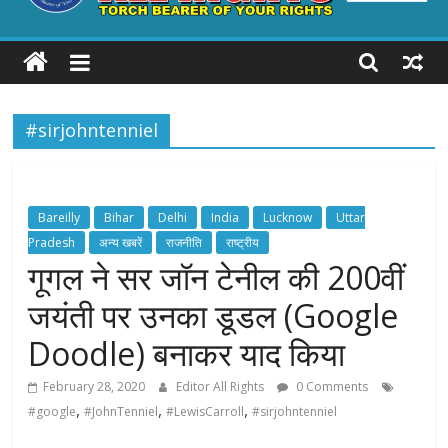
ALL
RIGHTS
#sirjohntenniel
Torch
Bearer
of
your
Bareilly
Bihar
Delhi
India
Lucknow
Uttar
Rights
Pradesh
अन्य खबरें
राजनीति
राष्ट्रीय
गूगल ने सर जॉन टेनील की 200वीं
जयंती पर उनका डूडल (Google
Doodle) बनाकर याद किया
February 28, 2020
Editor All Rights
0 Comments
,
,
,
#google
#JohnTenniel
#LewisCarroll
#sirjohntenniel