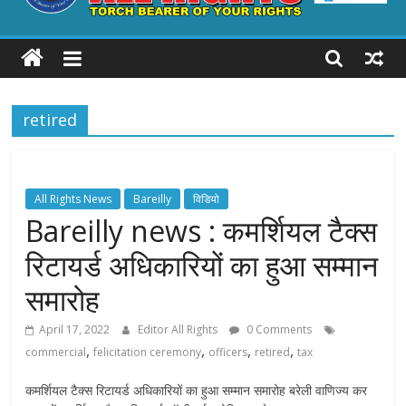
ALL
RIGHTS
retired
Torch
Bearer
of
your
All Rights News
Bareilly
विडियो
Rights
Bareilly news : कमर्शियल टैक्स
रिटायर्ड अधिकारियों का हुआ सम्मान
समारोह
April 17, 2022
Editor All Rights
0 Comments
,
,
,
,
commercial
felicitation ceremony
officers
retired
tax
कमर्शियल टैक्स रिटायर्ड अधिकारियों का हुआ सम्मान समारोह बरेली वाणिज्य कर