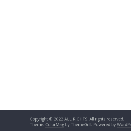
Copyright © 2022
ALL RIGHTS
. All rights reserved.
Theme:
ColorMag
by ThemeGrill. Powered by
WordPr