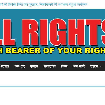
ों को वितरित किया गया पुष्टाहार, जिलाधिकारी की अध्यक्षता में हुआ कार्यक्रम
ड़ोसियों ने की बुजुर्ग व्यक्ति से घर में घुसकर मारपीट
 अपनी जमीन पर गेहूं नहींकाटने दे रहे हैं ग्रामप्रधान थाना सुभाषनगर का मामला ।
पीडी में डॉक्टर मिले गायब गंदगी देखकर भड़के डीएम
माण कार्य वर्षा ऋतु से पूर्व पूर्ण करा लिया जाए : DM
-स्टाइल
खेल-कूद
क्राइम
सम्पादकीय
फिल्म
अन्य खबरें
राइट्स