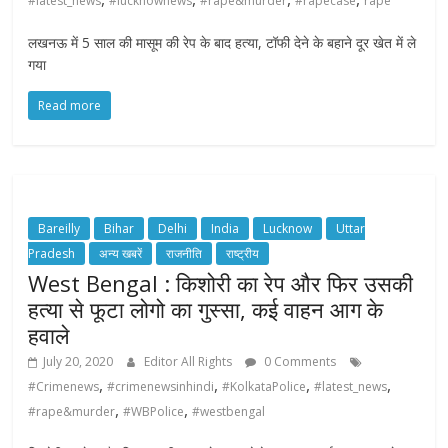
#latest_news
#lucknownews
#rape&murder
#rapecase
rape
लखनऊ में 5 साल की मासूम की रेप के बाद हत्या, टॉफी देने के बहाने दूर खेत में ले
गया
Read more
Bareilly
Bihar
Delhi
India
Lucknow
Uttar
Pradesh
अन्य खबरें
राजनीति
राष्ट्रीय
West Bengal : किशोरी का रेप और फिर उसकी
हत्या से फूटा लोगो का गुस्सा, कई वाहन आग के
हवाले
July 20, 2020
Editor All Rights
0 Comments
,
,
,
,
#Crimenews
#crimenewsinhindi
#KolkataPolice
#latest_news
,
,
#rape&murder
#WBPolice
#westbengal