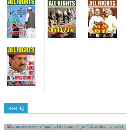
All Rights News
Bareilly
Uttar Pradesh
राजनीति
हॉट
राजनीतिक
रा
प्रथम आगमन पर नवनियुक्त प्रदेश उपाध्यक्ष सोनू
जरूर पढ़ें
बाल्मीकि का किया गया स्वागत
स
August 6, 2021
Harsh Sahni
0