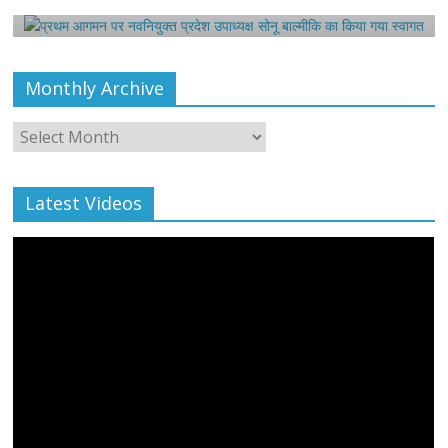
August 6, 2021
Harsh Sahni
0
Monthly Archive
Monthly
Archive
Latest Videos