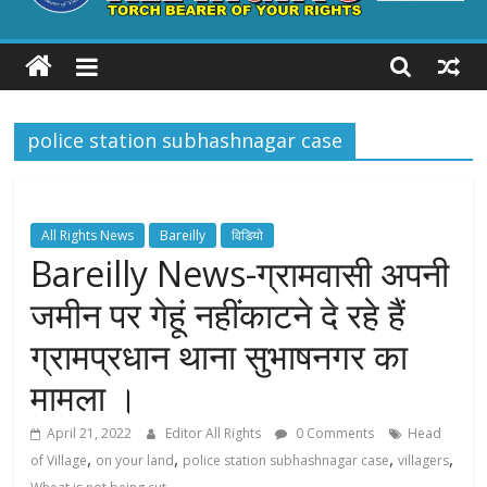
ALL
RIGHTS
police station subhashnagar case
Torch
Bearer
of
your
All Rights News
Bareilly
विडियो
Rights
Bareilly News-ग्रामवासी अपनी
जमीन पर गेहूं नहींकाटने दे रहे हैं
ग्रामप्रधान थाना सुभाषनगर का
मामला ।
April 21, 2022
Editor All Rights
0 Comments
Head
,
,
,
,
of Village
on your land
police station subhashnagar case
villagers