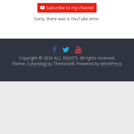
Subscribe to my channel
Sorry, there was a YouTube error.
Copyright © 2026
ALL RIGHTS
. All rights reserved.
Theme:
ColorMag
by ThemeGrill. Powered by
WordPress
.