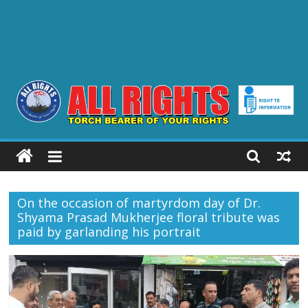
ALL
RIGHTS
On the occasion of martyrdom day of Dr.
Torch
Shyama Prasad Mukherjee floral tribute was
Bearer
paid by garlanding his portrait
of
your
Rights