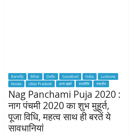
H
T
S
T
o
r
c
Bareilly
Bihar
Delhi
Gaziabad
India
Lucknow
h
Noida
Uttar Pradesh
अन्य खबरें
राजनीति
राष्ट्रीय
B
Nag Panchami Puja 2020 :
e
a
नाग पंचमी 2020 का शुभ मुहूर्त,
r
e
पूजा विधि, महत्व साथ ही बरतें ये
r
सावधानियां
o