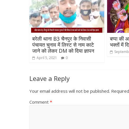
उपाध्यक्ष सोनू
स्वागत
August 6, 2021
बरेली थाना B3 चैनपुर के निवासी
बप्पा की आ
पंचायत चुनाव में लिस्ट से नाम काटे
भक्तों में
जाने को लेकर DM को दिया ज्ञापन
Septembe
April 5, 2021
0
All Rights News
Bareilly
Uttar
Pradesh
राजनीति
हॉट राजनीतिक
समाजवादी पार्टी ने किया महंगाई के
Leave a Reply
खिलाफ प्रदर्शन
Your email address will not be published.
Required
August 4, 2021
Editor All Rights
0
Comment
*