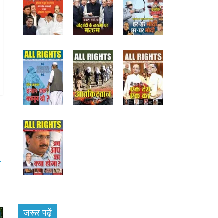
→
के
जरूर पढ़ें