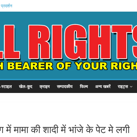
 प्रदर्शन
P से गुहार
छात्र संवाद
हन को कैद
शुरू
-स्टाइल
खेल-कूद
क्राइम
सम्पादकीय
फिल्म
अन्य खबरें
राइट्स
ें मामा की शादी में भांजे के पेट मे लगी