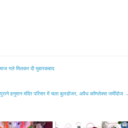
नमाज गले मिलकर दी मुबारकबाद
राने हनुमान मंदिर परिसर में चला बुलडोजर, अवैध कॉम्प्लेक्स जमींदोज
Bareilly
Uttar
All Rights News
Bareilly
Uttar
हॉट राजनीतिक
Pradesh
राजनीति
हॉट राजनीतिक
र नवनियुक्त प्रदेश
समाजवादी पार्टी ने किया महंगाई 