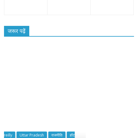
जरूर पढ़ें
राजनीति
हॉट