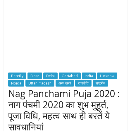
H
T
S
T
o
r
c
Bareilly
Bihar
Delhi
Gaziabad
India
Lucknow
h
Noida
Uttar Pradesh
अन्य खबरें
राजनीति
राष्ट्रीय
B
Nag Panchami Puja 2020 :
e
a
नाग पंचमी 2020 का शुभ मुहूर्त,
r
e
पूजा विधि, महत्व साथ ही बरतें ये
r
सावधानियां
o