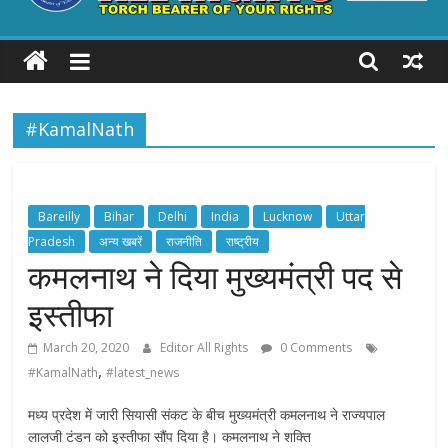
ALL
RIGHTS
#KamalNath
Torch
Bearer
of
your
Bareilly
Bihar
Delhi
India
Lucknow
Uttar
Rights
Pradesh
अन्य खबरें
राजनीति
राष्ट्रीय
कमलनाथ ने दिया मुख्यमंत्री पद से
इस्तीफा
March 20, 2020
Editor All Rights
0 Comments
,
#KamalNath
#latest_news
मध्य प्रदेश में जारी सियासी संकट के बीच मुख्यमंत्री कमलनाथ ने राज्यपाल
लालजी टंडन को इस्तीफा सौंप दिया है। कमलनाथ ने शक्ति