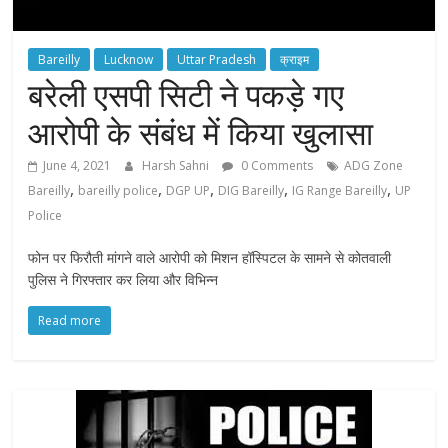
Bareilly
Lucknow
Uttar Pradesh
क्राइम
बरेली एसपी सिटी ने पकड़े गए
आरोपी के संबंध में किया खुलासा
June 4, 2021
Harsh Sahni
0 Comments
ADG Zone
,
,
,
,
,
Bareilly
bareilly police
DGP UP
DIG Bareilly
IG Range Bareilly
UP
Police
फोन पर फिरौती मांगने वाले आरोपी को मिशन हॉस्पिटल के सामने से कोतवाली
पुलिस ने गिरफ्तार कर लिया और विभिन्न
Read more