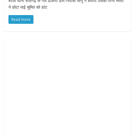
बरेली थाना शीशगढ़ के गांव ढकिया डाम निवासी सोनू ने बताया उसकी पत्नी ममता
ने छोटा भाई सुमित को डांट
Read more