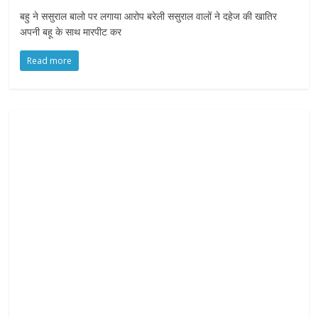
f
बहु ने ससुराल बालो पर लगाया आरोप बरेली ससुराल वालों ने दहेज की खातिर
y
अपनी बहू के साथ मारपीट कर
o
u
Read more
r
R
i
g
h
t
s