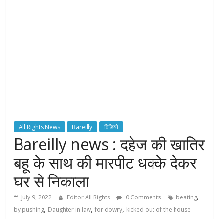
H
T
S
T
o
r
c
All Rights News
Bareilly
विडियो
h
Bareilly news : दहेज की खातिर
B
e
बहू के साथ की मारपीट धक्के देकर
a
घर से निकाला
r
e
,
July 9, 2022
Editor All Rights
0 Comments
beating
r
,
,
,
by pushing
Daughter in law
for dowry
kicked out of the house
o