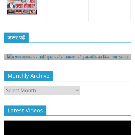
All Rights News
Bareilly
Uttar Pradesh
राजनीति
हॉट
राजनीतिक
प्रथम आगमन पर नवनियुक्त प्रदेश उपाध्यक्ष सोनू
जरूर पढ़ें
बाल्मीकि का किया गया स्वागत
August 6, 2021
Harsh Sahni
0
Monthly Archive
Monthly
Archive
Latest Videos