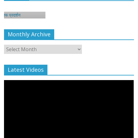
र्शन
Monthly Archive
Monthly
Archive
Latest Videos
All Rights News
Bareilly
Uttar Pradesh
राजनीति
हॉट
राजनीतिक
प्रथम आगमन पर नवनियुक्त प्रदेश उपाध्यक्ष सोनू
बाल्मीकि का किया गया स्वागत
August 6, 2021
Editor All Rights
0