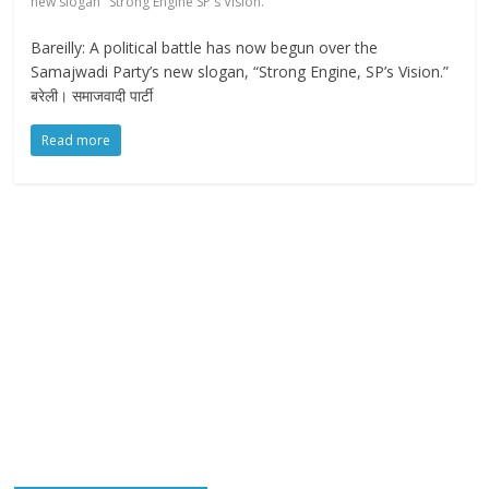
new slogan "Strong Engine SP's Vision."
Bareilly: A political battle has now begun over the
Samajwadi Party’s new slogan, “Strong Engine, SP’s Vision.”
बरेली। समाजवादी पार्टी
Read more