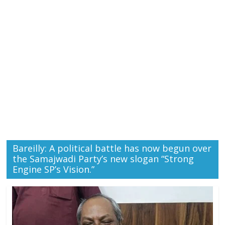
Bareilly: A political battle has now begun over
the Samajwadi Party’s new slogan “Strong
Engine SP’s Vision.”