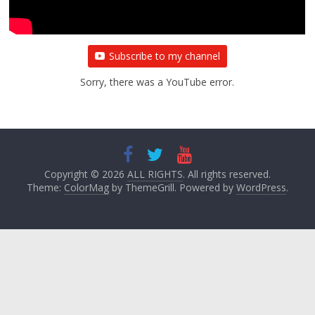
Subscribe to my channel
Sorry, there was a YouTube error.
Copyright © 2026
ALL RIGHTS
. All rights reserved.
Theme:
ColorMag
by ThemeGrill. Powered by
WordPress
.