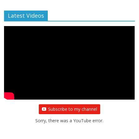
Archive
Latest Videos
All Rights News
Bareilly
Uttar Pradesh
राजनीति
हॉट
राजनीतिक
प्रथम आगमन पर नवनियुक्त प्रदेश उपाध्यक्ष सोनू
बाल्मीकि का किया गया स्वागत
August 6, 2021
Editor All Rights
0
Subscribe to my channel
Sorry, there was a YouTube error.