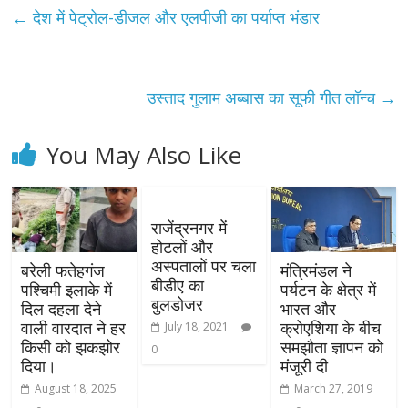
←
देश में पेट्रोल-डीजल और एलपीजी का पर्याप्त भंडार
उस्ताद गुलाम अब्बास का सूफी गीत लॉन्च
→
You May Also Like
राजेंद्रनगर में
होटलों और
अस्पतालों पर चला
बरेली फतेहगंज
मंत्रिमंडल ने
बीडीए का
पश्चिमी इलाके में
पर्यटन के क्षेत्र में
बुलडोजर
दिल दहला देने
भारत और
वाली वारदात ने हर
क्रोएशिया के बीच
July 18, 2021
किसी को झकझोर
समझौता ज्ञापन को
0
दिया।
मंजूरी दी
August 18, 2025
March 27, 2019