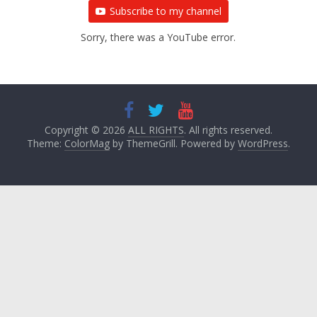
Subscribe to my channel
Sorry, there was a YouTube error.
Copyright © 2026
ALL RIGHTS
. All rights reserved.
Theme:
ColorMag
by ThemeGrill. Powered by
WordPress
.