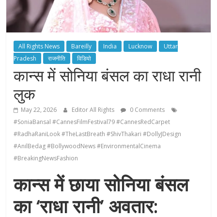
All Rights News
Bareilly
India
Lucknow
Uttar
Pradesh
राजनीति
विडियो
कान्स में सोनिया बंसल का राधा रानी
लुक
May 22, 2026
Editor All Rights
0 Comments
#SoniaBansal #CannesFilmFestival79 #CannesRedCarpet
#RadhaRaniLook #TheLastBreath #ShivThakari #DollyJDesign
#AnilBedag #BollywoodNews #EnvironmentalCinema
#BreakingNewsFashion
कान्स में छाया सोनिया बंसल
का ‘राधा रानी’ अवतार: