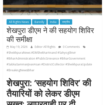
All Rights News
Bareilly
India
राष्ट्रीय
शेखपुरा डीएम ने की सहयोग शिविर
की समीक्षा
May 19, 2026
Editor All Rights
0 Comments
#SheikhpuraNews #DMShekharAnand #SahyogShivir
#BiharAdministration #PublicGrievance #BiharGovernment
#SabkaSammanJivanAsan #DistrictCollector #SheikhpuraUpdate
#BreakingNewsBihar
शेखपुरा: ‘सहयोग शिविर’ की
तैयारियों को लेकर डीएम
सख्त; लापरवाही पर दी