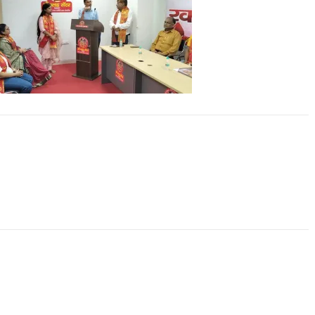
All Rights News
Bareilly
Uttar
Pradesh
राजनीति
हॉट राजनीतिक
समाजवादी पार्टी ने किया महंगाई के
खिलाफ प्रदर्शन
August 4, 2021
Editor All Rights
0