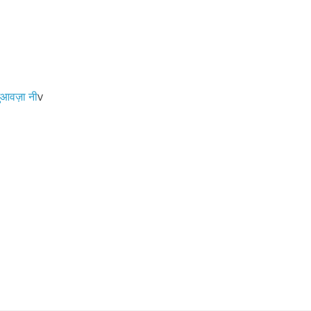
आवज़ा नी
v