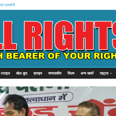
रघा प्रदर्शनी
का बड़ा कदम
करोड़ का लुक
ें एक्शन
 Shiprocket IPO
-स्टाइल
खेल-कूद
क्राइम
सम्पादकीय
फिल्म
अन्य खबरें
राइट्स