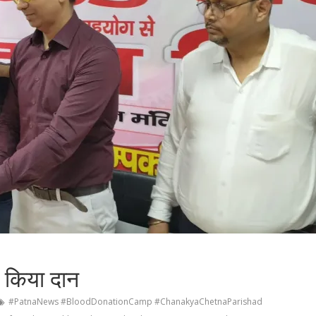
े किया दान
#PatnaNews #BloodDonationCamp #ChanakyaChetnaParishad