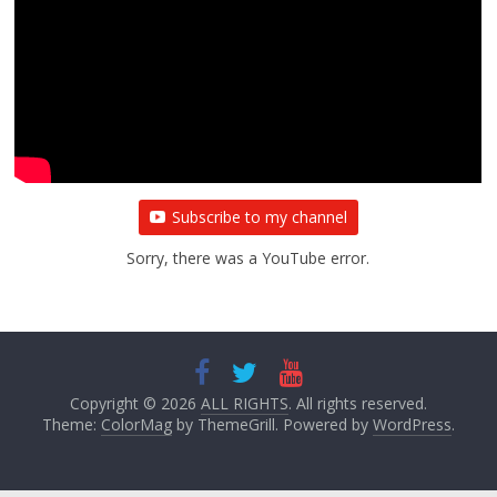
राजनीतिक
प्रथम आगमन पर नवनियुक्त प्रदेश उपाध्यक्ष सोनू
बाल्मीकि का किया गया स्वागत
August 6, 2021
Editor All Rights
0
Subscribe to my channel
Sorry, there was a YouTube error.
Copyright © 2026
ALL RIGHTS
. All rights reserved.
Theme:
ColorMag
by ThemeGrill. Powered by
WordPress
.