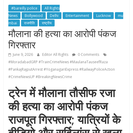
#bareilly police
All Rights
News
Bollywood
Delhi
Entertainment
Lucknow
mu
mbai
राजनीति
राष्ट्रीय
मौलाना की हत्या का आरोपी पंकज
गिरफ्तार
June 9, 2026
Editor All Rights
0 Comments
#MoradabadGRP #TrainCrimeNews #MaulanaTauseefRaza
#PankajRajputArrest #YoganagariExpress #RailwayPoliceAction
#CrimeNewsUP #BreakingNewsCrime
ट्रेन में मौलाना तौसीफ रजा
की हत्या का आरोपी पंकज
राजपूत गिरफ्तार; यात्रियों के
वीडियो और सर्विलांस से खुला