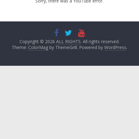
Sorry, there was a YouTube error.
Copyright © 2026
ALL RIGHTS
. All rights reserved.
Theme:
ColorMag
by ThemeGrill. Powered by
WordPress
.