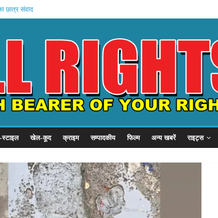
का छात्र संवाद
ें बहन को कैद
जवी शुरू
बड़ा प्रदर्शन
, SSP से गुहार
-स्टाइल
खेल-कूद
क्राइम
सम्पादकीय
फिल्म
अन्य खबरें
राइट्स