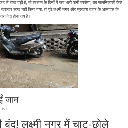
ह से चोक पड़ी हैं, तो बरसात के दिनों में जब भारी पानी बरसेगा, तब जलनिकासी कैसे
 कराकर साफ नहीं किया गया, तो पूरे लक्ष्मी नगर और प्रकाश टावर के आसपास के
रा पैदा होना तय है।
All Rights News
Bareilly
Uttar
Pradesh
राजनीति
हॉट राजनीतिक
समाजवादी पार्टी ने किया महंगाई के
खिलाफ प्रदर्शन
August 4, 2021
Editor All Rights
0
ईं जाम
Edit
बंद! लक्ष्मी नगर में चाट-छोले