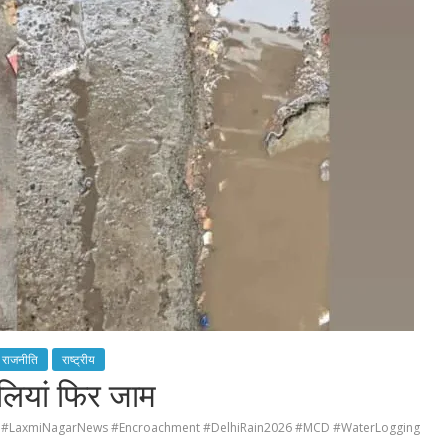
राजनीति
राष्ट्रीय
नालियां फिर जाम
#LaxmiNagarNews #Encroachment #DelhiRain2026 #MCD #WaterLogging