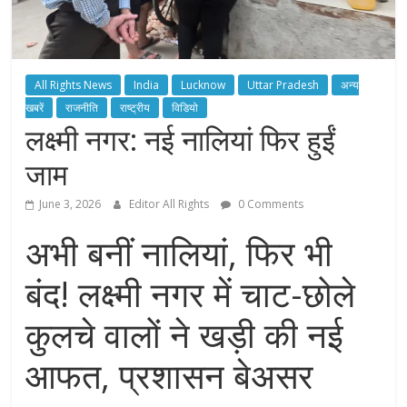
All Rights News
India
Lucknow
Uttar Pradesh
अन्य
खबरें
राजनीति
राष्ट्रीय
विडियो
लक्ष्मी नगर: नई नालियां फिर हुईं
जाम
June 3, 2026
Editor All Rights
0 Comments
अभी बनीं नालियां, फिर भी
बंद! लक्ष्मी नगर में चाट-छोले
कुलचे वालों ने खड़ी की नई
आफत, प्रशासन बेअसर