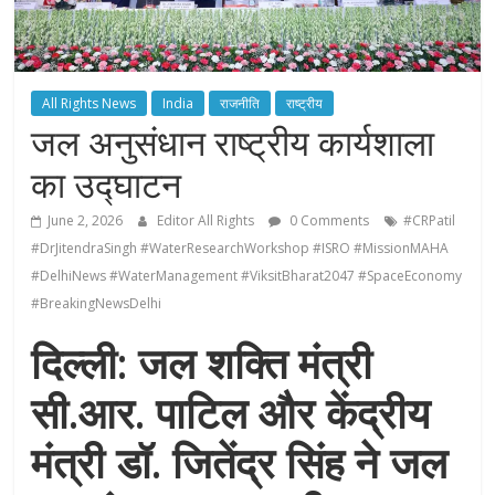
All Rights News
India
राजनीति
राष्ट्रीय
जल अनुसंधान राष्ट्रीय कार्यशाला
का उद्घाटन
June 2, 2026
Editor All Rights
0 Comments
#CRPatil
#DrJitendraSingh #WaterResearchWorkshop #ISRO #MissionMAHA
#DelhiNews #WaterManagement #ViksitBharat2047 #SpaceEconomy
#BreakingNewsDelhi
दिल्ली: जल शक्ति मंत्री
सी.आर. पाटिल और केंद्रीय
मंत्री डॉ. जितेंद्र सिंह ने जल