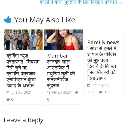
बरेली में गन्ना भुगतान के लिए किसान परेशान
→
You May Also Like
Bareilly news
: सांड से हमले में
घायल के परिवार
ब्रेकिंग न्यूज़
Mumbai :
को मुआवजा
प्रतापगढ़- शिवराम
शानदार लाल
दिलाने के लि उप
गिरी चुने गए
आउटफिट में
जिलाधिकारी को
ग्रामीण पत्रकार
मधुरिमा तुली की
दिया ज्ञापन
एसोशिएशन कुंडा
सनसनीखेज
इकाई के अध्यक्ष
सुंदरता
January 13,
2021
0
June 28, 2021
July 26, 2024
0
0
Leave a Reply