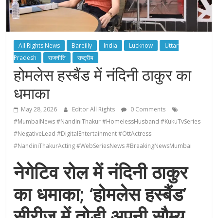
All Rights News
Bareilly
India
Lucknow
Uttar
Pradesh
राजनीति
राष्ट्रीय
होमलेस हस्बैंड में नंदिनी ठाकुर का
धमाका
May 28, 2026
Editor All Rights
0 Comments
#MumbaiNews #NandiniThakur #HomelessHusband #KukuTvSeries
#NegativeLead #DigitalEntertainment #OttActress
#NandiniThakurActing #WebSeriesNews #BreakingNewsMumbai
नेगेटिव रोल में नंदिनी ठाकुर
का धमाका; ‘होमलेस हस्बैंड’
सीरीज़ में तोड़ी अपनी सौम्य