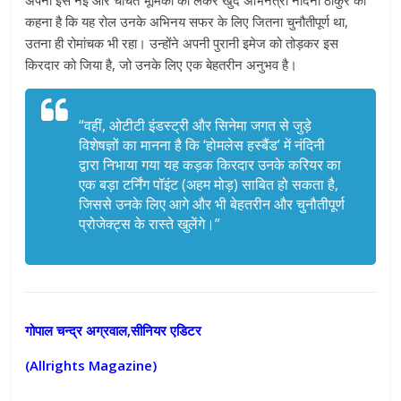
अपनी इस नई और चर्चित भूमिका को लेकर खुद अभिनेत्री नंदिनी ठाकुर का
कहना है कि यह रोल उनके अभिनय सफर के लिए जितना चुनौतीपूर्ण था,
उतना ही रोमांचक भी रहा। उन्होंने अपनी पुरानी इमेज को तोड़कर इस
किरदार को जिया है, जो उनके लिए एक बेहतरीन अनुभव है।
“वहीं, ओटीटी इंडस्ट्री और सिनेमा जगत से जुड़े
विशेषज्ञों का मानना है कि ‘होमलेस हस्बैंड’ में नंदिनी
द्वारा निभाया गया यह कड़क किरदार उनके करियर का
एक बड़ा टर्निंग पॉइंट (अहम मोड़) साबित हो सकता है,
जिससे उनके लिए आगे और भी बेहतरीन और चुनौतीपूर्ण
प्रोजेक्ट्स के रास्ते खुलेंगे।”
गोपाल चन्द्र अग्रवाल,सीनियर एडिटर
(Allrights Magazine)