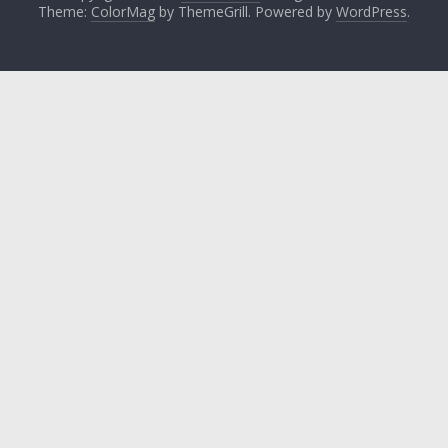
Theme:
ColorMag
by ThemeGrill. Powered by
WordPress
.