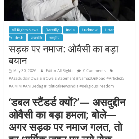
All Rights News
Bareilly
India
Lucknow
Uttar
Pradesh
राजनीति
राष्ट्रीय
सड़क पर नमाज: ओवैसी का बड़ा
बयान
May 30, 2026
Editor All Rights
0 Comments
#AsaduddinOwaisi #OwaisiStatement #NamazOnRoad #Article25
#AIMIM #AnilBedag #PoliticalNewsIndia #ReligiousFreedom
‘डबल स्टैंडर्ड क्यों?’— असदुद्दीन
ओवैसी का बड़ा हमला; बोले—
अगर सड़क पर नमाज गलत, तो