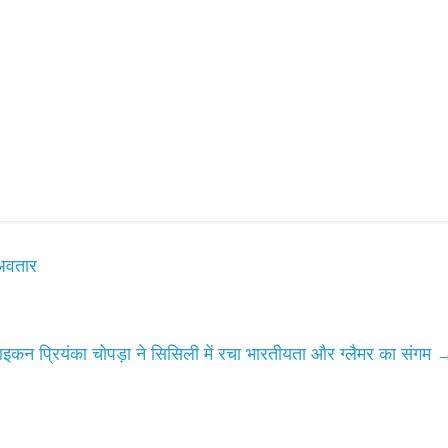
उपाध्यक्ष सोनू बाल्मीकि का किया 
स्वागत
August 6, 2021
Editor All Rights
0
Bareilly
Uttar
हॉट राजनीतिक
अवतार
 ने किया महंगाई के
न
Editor All Rights
0
 प्रियंका चोपड़ा ने सिसिली में रचा भारतीयता और ग्लैमर का संगम