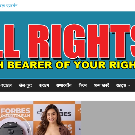
बड़ा प्रदर्शन
़, SSP से गुहार
का छात्र संवाद
ें बहन को कैद
जवी शुरू
-स्टाइल
खेल-कूद
क्राइम
सम्पादकीय
फिल्म
अन्य खबरें
राइट्स