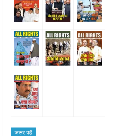
ेश
जरूर पढ़ें