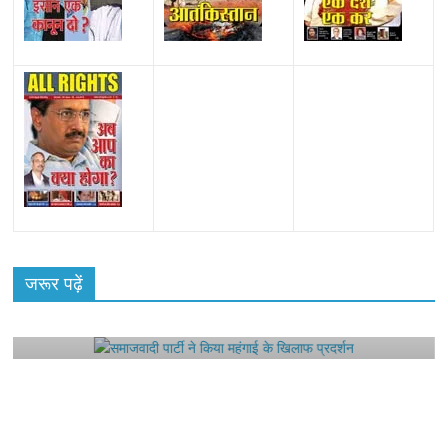
All Rights News
Bareilly
Uttar Pradesh
राजनीति
हॉट
राजनीतिक
जरूर पढ़ें
समाजवादी पार्टी ने किया महंगाई के खिलाफ प्रदर्शन
August 4, 2021
Editor All Rights
0