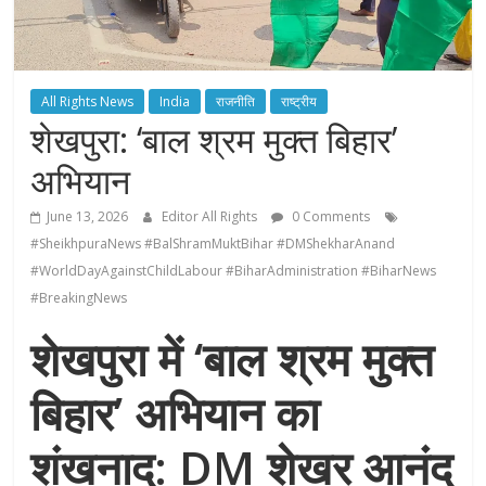
All Rights News
India
राजनीति
राष्ट्रीय
शेखपुरा: ‘बाल श्रम मुक्त बिहार’
अभियान
June 13, 2026
Editor All Rights
0 Comments
#SheikhpuraNews #BalShramMuktBihar #DMShekharAnand
#WorldDayAgainstChildLabour #BiharAdministration #BiharNews
#BreakingNews
शेखपुरा में ‘बाल श्रम मुक्त
बिहार’ अभियान का
शंखनाद: DM शेखर आनंद