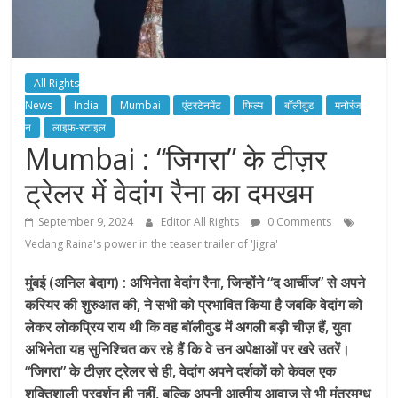
All Rights
News
India
Mumbai
एंटरटेनमेंट
फिल्म
बॉलीवुड
मनोरंज
न
लाइफ-स्टाइल
Mumbai : “जिगरा” के टीज़र
ट्रेलर में वेदांग रैना का दमखम
September 9, 2024
Editor All Rights
0 Comments
Vedang Raina's power in the teaser trailer of 'Jigra'
मुंबई (अनिल बेदाग) : अभिनेता वेदांग रैना, जिन्होंने “द आर्चीज” से अपने
करियर की शुरुआत की, ने सभी को प्रभावित किया है जबकि वेदांग को
लेकर लोकप्रिय राय थी कि वह बॉलीवुड में अगली बड़ी चीज़ हैं, युवा
अभिनेता यह सुनिश्चित कर रहे हैं कि वे उन अपेक्षाओं पर खरे उतरें।
“जिगरा” के टीज़र ट्रेलर से ही, वेदांग अपने दर्शकों को केवल एक
शक्तिशाली प्रदर्शन ही नहीं, बल्कि अपनी आत्मीय आवाज से भी मंत्रमुग्ध