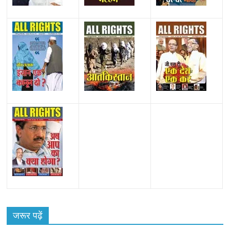
All Rights News
Bareilly
Uttar Pradesh
राजनीति
हॉट
राजनीतिक
जरूर पढ़ें
समाजवादी पार्टी ने किया महंगाई के खिलाफ प्रदर्शन