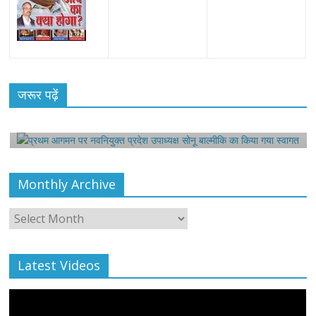
All Rights News
Bareilly
Uttar Pradesh
राजनीति
हॉट
राजनीतिक
प्रथम आगमन पर नवनियुक्त प्रदेश उपाध्यक्ष सोनू
जरूर पढ़ें
बाल्मीकि का किया गया स्वागत
August 6, 2021
Editor All Rights
0
Monthly Archive
Monthly
Archive
Latest Videos