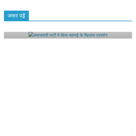
All Rights News
Bareilly
Uttar Pradesh
राजनीति
हॉट
राजनीतिक
जरूर पढ़ें
समाजवादी पार्टी ने किया महंगाई के खिलाफ प्रदर्शन
August 4, 2021
Editor All Rights
0