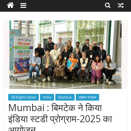
RIGHTS
Torch
Bearer
of
your
Rights
All Rights News
India
Mumbai
लाइफ-स्टाइल
Mumbai : बिमटेक ने किया
इंडिया स्टडी प्रोग्राम-2025 का
आयोजन