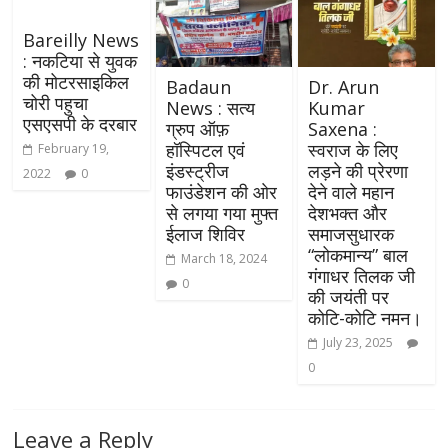
Bareilly News
: नकटिया से युवक
की मोटरसाइकिल
Badaun
Dr. Arun
चोरी पहुचा
News : सत्य
Kumar
एसएसपी के दरबार
ग्रुप ऑफ़
Saxena :
हॉस्पिटल एवं
स्वराज के लिए
February 19,
इंडस्ट्रीज
लड़ने की प्रेरणा
2022
0
फाउंडेशन की ओर
देने वाले महान
से लगया गया मुफ्त
देशभक्त और
ईलाज शिविर
समाजसुधारक
“लोकमान्य” बाल
March 18, 2024
गंगाधर तिलक जी
0
की जयंती पर
कोटि-कोटि नमन।
July 23, 2025
0
Leave a Reply