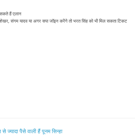
सकते हैं एलान
ज शेखर, संगम यादव या अगर सपा जॉइन करेंगे तो भरत सिंह को भी मिल सकता टिकट
All Rights News
Bareilly
Uttar
Pradesh
राजनीति
हॉट राजनीतिक
प्रथम आगमन पर नवनियुक्त प्रद
ज्यादा पैसे वाली हैं पूनम सिन्हा