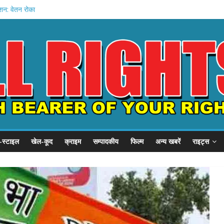
शन: वेतन रोका
ी तैयारी
िले अमित शाह
घिरा गृह मंत्रालय
-स्टाइल
खेल-कूद
क्राइम
सम्पादकीय
फिल्म
अन्य खबरें
राइट्स