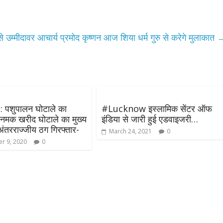
उपाध्यक्ष सोनू बाल्मीकि का किया ग
स्वागत
August 6, 2021
Editor All Rights
0
्मीदावर आचार्य प्रमोद कृष्णन आज शिया धर्म गुरु से करेगे मुलाकात
 पशुपालन घोटाले का
#Lucknow​​ इस्लामिक सेंटर ऑफ
Bareilly
Uttar
ं नमक खरीद घोटाले का मुख्य
इंडिया से जारी हुई एडवाइजरी…
हॉट राजनीतिक
अंतरराज्जीय ठग गिरफ्तार-
March 24, 2021
0
 ने किया महंगाई के
r 9, 2020
0
न
Editor All Rights
0