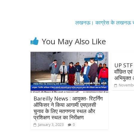
लखनऊ। काग्रेस के लखनऊ से उम
You May Also Like
UP STF :
All Rights News
वाँछित एव
Pradesh
राजनीति
अभियुक्त 
समाजवादी पार्टी
Novembe
खिलाफ प्रदर्श
August 4, 2021
Bareilly News : आयुक्त- रिटर्निंग
ऑफिसर ने किया आगामी एमएलसी
चुनाव के लिए मतगणना स्थल और
प्रशिक्षण स्थल का निरीक्षण
January 3, 2023
0