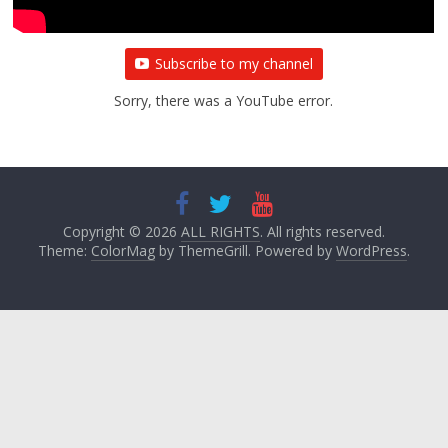
Subscribe to my channel
Sorry, there was a YouTube error.
Copyright © 2026
ALL RIGHTS
. All rights reserved.
Theme:
ColorMag
by ThemeGrill. Powered by
WordPress
.