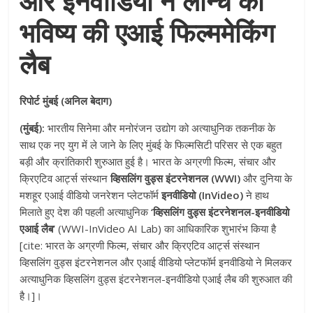
और इनवीडियो ने लॉन्च की
भविष्य की एआई फिल्ममेकिंग
लैब
रिपोर्ट मुंबई (अनिल बेदाग)
(मुंबई):
भारतीय सिनेमा और मनोरंजन उद्योग को अत्याधुनिक तकनीक के
साथ एक नए युग में ले जाने के लिए मुंबई के फिल्मसिटी परिसर से एक बहुत
बड़ी और क्रांतिकारी शुरुआत हुई है। भारत के अग्रणी फिल्म, संचार और
क्रिएटिव आर्ट्स संस्थान
व्हिसलिंग वुड्स इंटरनेशनल (WWI)
और दुनिया के
मशहूर एआई वीडियो जनरेशन प्लेटफॉर्म
इनवीडियो (InVideo)
ने हाथ
मिलाते हुए देश की पहली अत्याधुनिक
‘व्हिसलिंग वुड्स इंटरनेशनल-इनवीडियो
एआई लैब’
(WWI-InVideo AI Lab) का आधिकारिक शुभारंभ किया है
[cite: भारत के अग्रणी फिल्म, संचार और क्रिएटिव आर्ट्स संस्थान
व्हिसलिंग वुड्स इंटरनेशनल और एआई वीडियो प्लेटफॉर्म इनवीडियो ने मिलकर
अत्याधुनिक व्हिसलिंग वुड्स इंटरनेशनल-इनवीडियो एआई लैब की शुरुआत की
है।]।