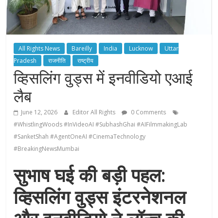
All Rights News
Bareilly
India
Lucknow
Uttar
Pradesh
राजनीति
राष्ट्रीय
व्हिसलिंग वुड्स में इनवीडियो एआई
लैब
June 12, 2026
Editor All Rights
0 Comments
#WhistlingWoods #InVideoAI #SubhashGhai #AIFilmmakingLab
#SanketShah #AgentOneAI #CinemaTechnology
#BreakingNewsMumbai
सुभाष घई की बड़ी पहल:
व्हिसलिंग वुड्स इंटरनेशनल