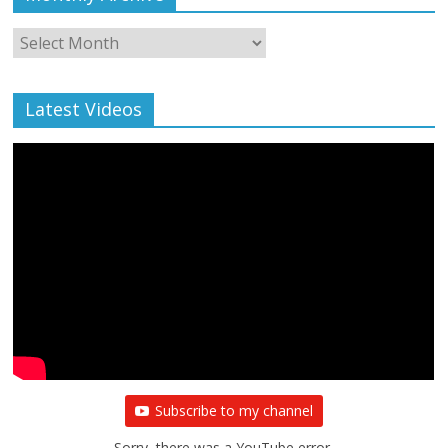
Monthly
Archive
Latest Videos
Subscribe to my channel
Sorry, there was a YouTube error.