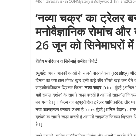
#RohitSYadav #PSYCONMystery #BollywoodThrillers2026 
‘नव्या चक्र’ का ट्रेलर 
मनोवैज्ञानिक रोमांच 
26 जून को सिनेमाघरों में
विशेष मनोरंजन व सिनेमाई समीक्षा रिपोर्ट
(मुंबई):
अगर आपकी आंखों के सामने वास्तविकता (Reality) और भ्
दिमाग का क्या हाल होगा? कुछ इसी कड़े और रोंगटे खड़े कर देने
साइकोलॉजिकल थ्रिलर फिल्म
‘नव्या चक्र’
[cite: मुंबई (अनिल 
यही सवाल दर्शकों के सामने खड़ा करती है आगामी साइकोलॉजिकल थ्र
बन गया है।]। फिल्म का बहुप्रतीक्षित ट्रेलर आधिकारिक तौर पर
नया पावरहाउस बनकर उभरा है [cite: मुंबई (अनिल बेदाग) : अग
दर्शकों के सामने खड़ा करती है आगामी साइकोलॉजिकल थ्रिलर फिल्म
है।]।
गहरे रहस्यों, बारीक मनोवैज्ञानिक रोमांच और अंतहीन झटके देने वा