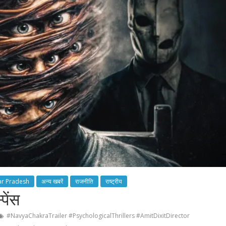
ar Pradesh
अन्य खबरें
राजनीति
राष्ट्रीय
पेंस
#NavyaChakraTrailer #PsychologicalThrillers #AmitDixitDirector