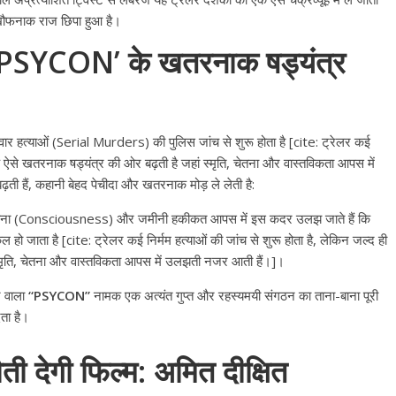
 खौफनाक राज छिपा हुआ है।
कर ‘PSYCON’ के खतरनाक षड्यंत्र
ेवार हत्याओं (Serial Murders) की पुलिस जांच से शुरू होता है [cite: ट्रेलर कई
एक ऐसे खतरनाक षड्यंत्र की ओर बढ़ती है जहां स्मृति, चेतना और वास्तविकता आपस में
ी हैं, कहानी बेहद पेचीदा और खतरनाक मोड़ ले लेती है:
चेतना (Consciousness) और जमीनी हकीकत आपस में इस कदर उलझ जाते हैं कि
 हो जाता है [cite: ट्रेलर कई निर्मम हत्याओं की जांच से शुरू होता है, लेकिन जल्द ही
्मृति, चेतना और वास्तविकता आपस में उलझती नजर आती हैं।]।
े वाला
“PSYCON”
नामक एक अत्यंत गुप्त और रहस्यमयी संगठन का ताना-बाना पूरी
ेता है।
All Rights News
Bareilly
Uttar
Pradesh
राजनीति
हॉट राजनीतिक
ौती देगी फिल्म: अमित दीक्षित
प्रथम आगमन पर नवनियुक्त प्रद