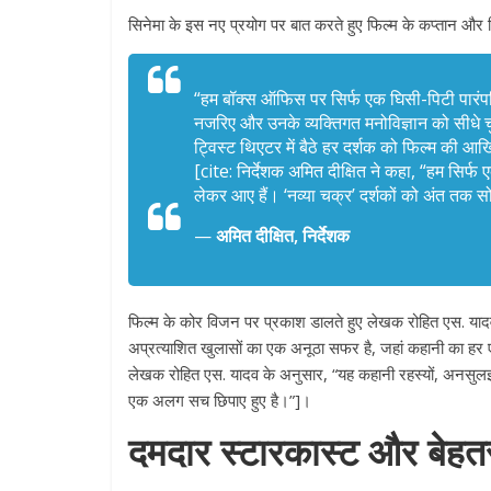
सिनेमा के इस नए प्रयोग पर बात करते हुए फिल्म के कप्तान और न
“हम बॉक्स ऑफिस पर सिर्फ एक घिसी-पिटी पारंपरि
नजरिए और उनके व्यक्तिगत मनोविज्ञान को सीधे चुन
ट्विस्ट थिएटर में बैठे हर दर्शक को फिल्म की
[cite: निर्देशक अमित दीक्षित ने कहा, “हम सिर्फ 
लेकर आए हैं। ‘नव्या चक्र’ दर्शकों को अंत तक 
—
अमित दीक्षित, निर्देशक
All Rights News
Pradesh
राजनीति
समाजवादी पार्टी
खिलाफ प्रदर्श
फिल्म के कोर विजन पर प्रकाश डालते हुए लेखक रोहित एस. यादव
अप्रत्याशित खुलासों का एक अनूठा सफर है, जहां कहानी का हर ए
August 4, 2021
लेखक रोहित एस. यादव के अनुसार, “यह कहानी रहस्यों, अनसुलझ
एक अलग सच छिपाए हुए है।”]।
दमदार स्टारकास्ट और बेहतर