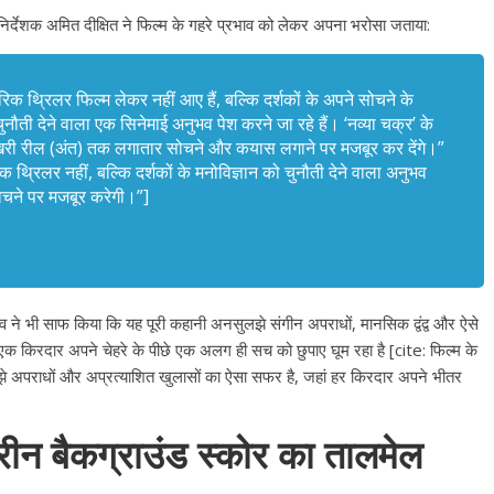
उपाध्यक्ष सोनू बाल्मीकि का किया ग
िर्देशक अमित दीक्षित ने फिल्म के गहरे प्रभाव को लेकर अपना भरोसा जताया:
स्वागत
August 6, 2021
Editor All Rights
0
क थ्रिलर फिल्म लेकर नहीं आए हैं, बल्कि दर्शकों के अपने सोचने के
ौती देने वाला एक सिनेमाई अनुभव पेश करने जा रहे हैं। ‘नव्या चक्र’ के
 आखिरी रील (अंत) तक लगातार सोचने और कयास लगाने पर मजबूर कर देंगे।”
एक थ्रिलर नहीं, बल्कि दर्शकों के मनोविज्ञान को चुनौती देने वाला अनुभव
सोचने पर मजबूर करेगी।”]
Bareilly
Uttar
हॉट राजनीतिक
 ने किया महंगाई के
न
 ने भी साफ किया कि यह पूरी कहानी अनसुलझे संगीन अपराधों, मानसिक द्वंद्व और ऐसे
क किरदार अपने चेहरे के पीछे एक अलग ही सच को छुपाए घूम रहा है [cite: फिल्म के
Editor All Rights
0
े अपराधों और अप्रत्याशित खुलासों का ऐसा सफर है, जहां हर किरदार अपने भीतर
ीन बैकग्राउंड स्कोर का तालमेल