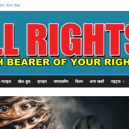
हादसे में मौत
शन: वेतन रोका
ी तैयारी
िले अमित शाह
घिरा गृह मंत्रालय
-स्टाइल
खेल-कूद
क्राइम
सम्पादकीय
फिल्म
अन्य खबरें
राइट्स